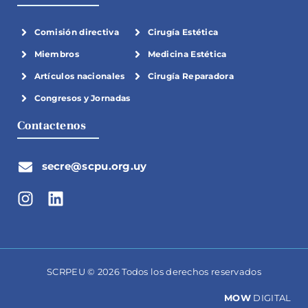
Comisión directiva
Cirugía Estética
Miembros
Medicina Estética
Artículos nacionales
Cirugía Reparadora
Congresos y Jornadas
Contactenos
secre@scpu.org.uy
I
L
n
i
s
n
t
k
a
e
g
d
SCRPEU © 2026 Todos los derechos reservados
r
i
a
n
MOW
DIGITAL