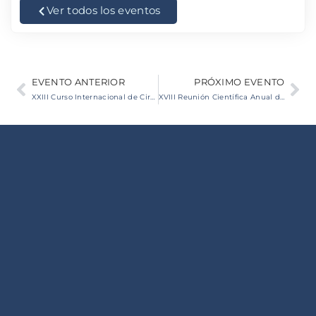
Ver todos los eventos
Prev
Ne
EVENTO ANTERIOR
PRÓXIMO EVENTO
XXIII Curso Internacional de Cirugía plástica Estética.
XVIII Reunión Científica Anual de la Sociedad Portuguesa de Quemados