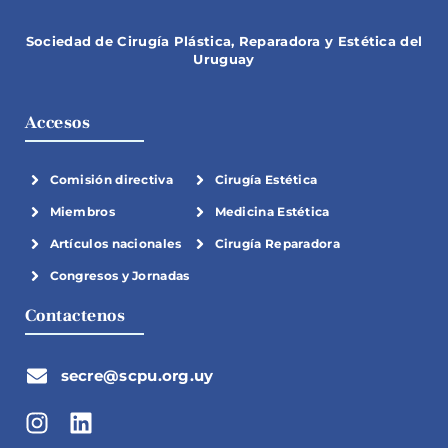
Sociedad de Cirugía Plástica, Reparadora y Estética del
Uruguay
Accesos
Comisión directiva
Cirugía Estética
Miembros
Medicina Estética
Artículos nacionales
Cirugía Reparadora
Congresos y Jornadas
Contactenos
secre@scpu.org.uy
I
L
n
i
s
n