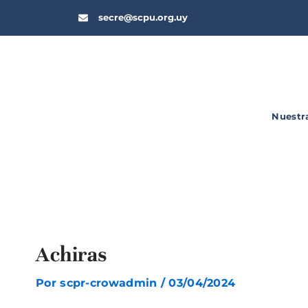
Ir
secre@scpu.org.uy
al
contenido
Nuestr
Achiras
Por
scpr-crowadmin
/
03/04/2024