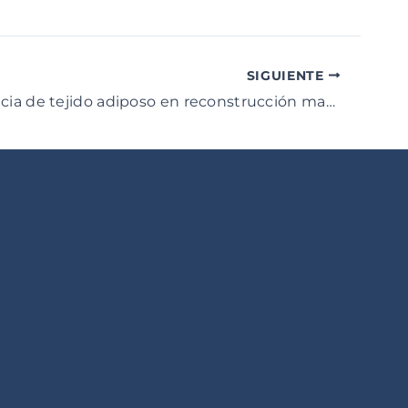
SIGUIENTE
Transferencia de tejido adiposo en reconstrucción mamaria