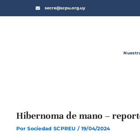
Ir
secre@scpu.org.uy
al
contenido
Nuestr
Hibernoma de mano – report
Por
Sociedad SCPREU
/
19/04/2024